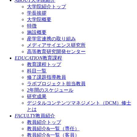
ABOUT
大学院紹介
大学院紹介トップ
学長挨拶
大学院概要
特徴
施設概要
産学官連携の取り組み
メディアサイエンス研究所
高等教育研究開発センター
EDUCATION
教育課程
教育課程トップ
科目一覧
修了課題指導教員
ラボプロジェクト担当教員
2年間のスケジュール
研究成果
デジタルコンテンツマネジメント（DCM）修士
とは
FACULTY
教員紹介
教員紹介トップ
教員紹介&一覧（専任）
教員紹介&一覧（客員）