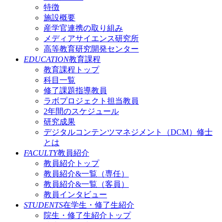
特徴
施設概要
産学官連携の取り組み
メディアサイエンス研究所
高等教育研究開発センター
EDUCATION
教育課程
教育課程トップ
科目一覧
修了課題指導教員
ラボプロジェクト担当教員
2年間のスケジュール
研究成果
デジタルコンテンツマネジメント（DCM）修士
とは
FACULTY
教員紹介
教員紹介トップ
教員紹介&一覧（専任）
教員紹介&一覧（客員）
教員インタビュー
STUDENTS
在学生・修了生紹介
院生・修了生紹介トップ